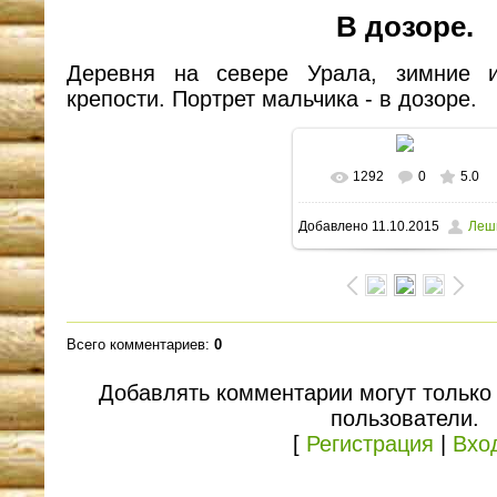
В дозоре.
Деревня на севере Урала, зимние и
крепости. Портрет мальчика - в дозоре.
1292
0
5.0
В реальном размере
Добавлено
11.10.2015
Леш
1600x1066
/ 85.5Kb
Всего комментариев
:
0
Добавлять комментарии могут только
пользователи.
[
Регистрация
|
Вхо