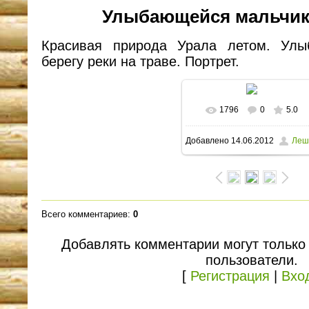
Улыбающейся мальчик 
Красивая природа Урала летом. Улы
берегу реки на траве. Портрет.
1796
0
5.0
В реальном размере
Добавлено
14.06.2012
Леш
1600x1200
/ 286.5Kb
Всего комментариев
:
0
Добавлять комментарии могут только
пользователи.
[
Регистрация
|
Вхо