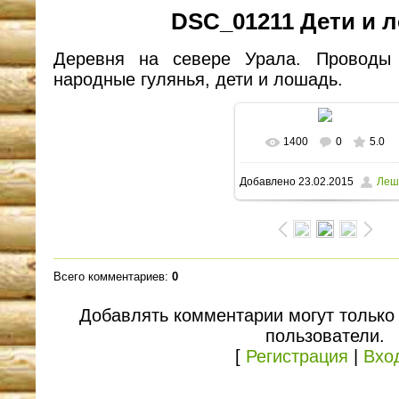
DSC_01211 Дети и 
Деревня на севере Урала. Проводы
народные гулянья, дети и лошадь.
1400
0
5.0
В реальном размере
Добавлено
23.02.2015
Леш
1600x1094
/ 260.0Kb
Всего комментариев
:
0
Добавлять комментарии могут только
пользователи.
[
Регистрация
|
Вхо