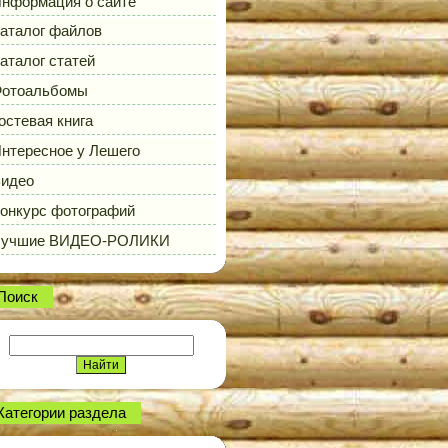
нформация о сайте
аталог файлов
аталог статей
отоальбомы
остевая книга
нтересное у Лешего
идео
онкурс фотографий
Лучшие ВИДЕО-РОЛИКИ
Поиск
Категории раздела