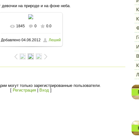
И
 девочки на природе и на фоне неба.
К
К
1845
0
0.0
В реальном размере
Ф
Г
Добавлено
04.06.2012
Леший
1600x1176
/ 140.2Kb
И
В
К
рии могут только зарегистрированные пользователи.
[
Регистрация
|
Вход
]