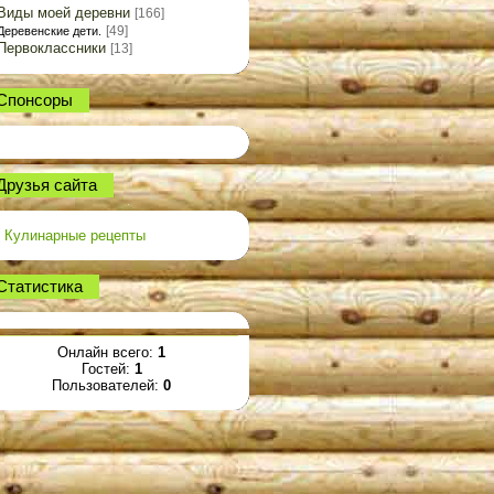
Виды моей деревни
[166]
[49]
Деревенские дети.
Первоклассники
[13]
Спонсоры
Друзья сайта
Кулинарные рецепты
Статистика
Онлайн всего:
1
Гостей:
1
Пользователей:
0