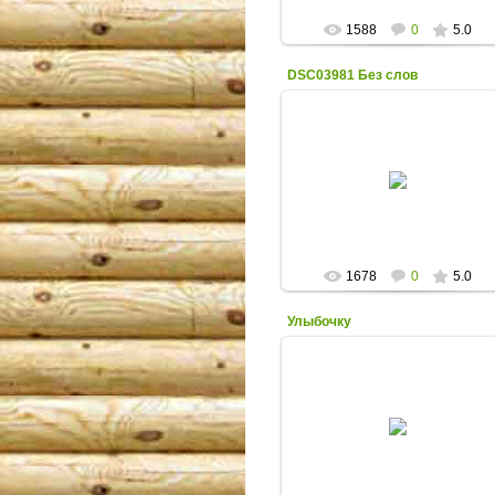
1588
0
5.0
DSC03981 Без слов
09.06.2013
Красивая природа, деревня на
севере Урала в мае. Дети, река и
лес вдали.
Леший
1678
0
5.0
Улыбочку
17.03.2013
Деревня на севере Урала зимой.
Портрет мальчика с
фотоаппаратом. Улыбочку.
Леший