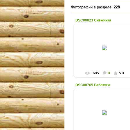
Фотографий в разделе
:
228
DSC00023 Снежинка
30.12.2013
Портрет девочки в Новогодние
праздники в деревенской школе н
севере Урала. Снежинка.
Леший
1685
0
5.0
DSC08765 Работяги.
30.09.2013
Работяги из деревни на севере
Урала.
Леший