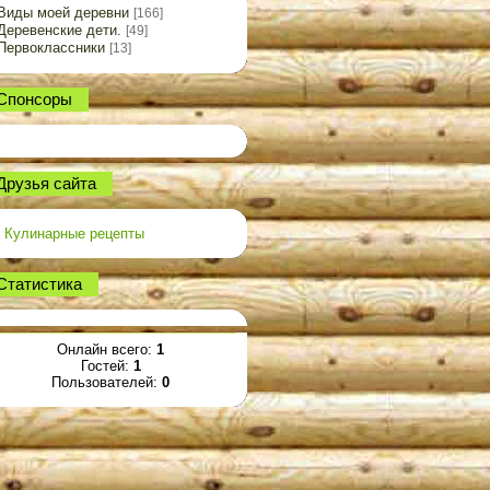
Виды моей деревни
[166]
Деревенские дети.
[49]
Первоклассники
[13]
Спонсоры
Друзья сайта
Кулинарные рецепты
Статистика
Онлайн всего:
1
Гостей:
1
Пользователей:
0