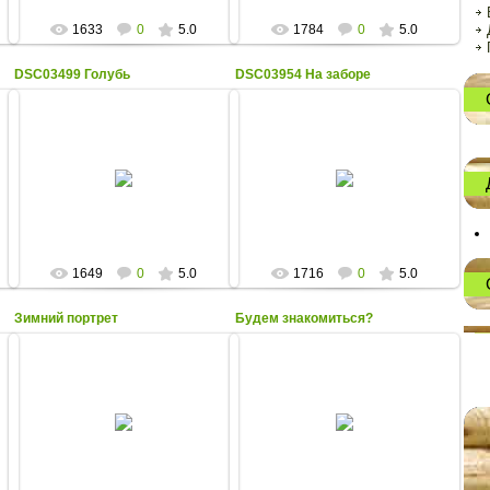
1633
0
5.0
1784
0
5.0
DSC03499 Голубь
DSC03954 На заборе
31.05.2013
28.05.2013
Деревня на севере Урала весной.
Красивая природа, весна в
Выпускники школы 2013 года и
деревне на севере Урала и дети
голубь.
на заборе.
Леший
Леший
1649
0
5.0
1716
0
5.0
Зимний портрет
Будем знакомиться?
23.02.2013
11.02.2013
Деревня на севере Урала, дети в
Деревня на севере Урала зимой.
снежной крепости - зимний
Собака сорвалась с цепи - будем
портрет мальчика.
знакомиться?
Леший
Леший