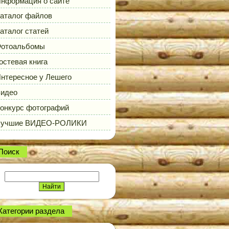
нформация о сайте
аталог файлов
аталог статей
отоальбомы
остевая книга
нтересное у Лешего
идео
онкурс фотографий
Лучшие ВИДЕО-РОЛИКИ
Поиск
Категории раздела