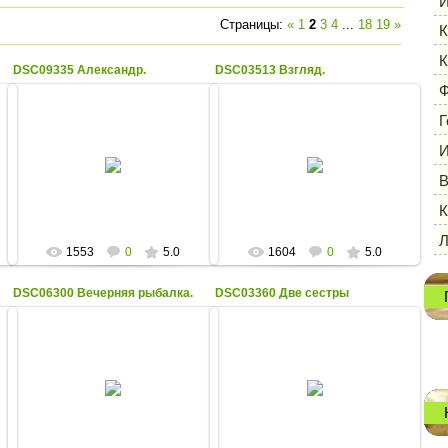
И
Страницы
:
«
1
2
3
4
...
18
19
»
К
К
DSC09335 Александр.
DSC03513 Взгляд.
Ф
Г
01.11.2013
30.10.2013
И
Уральская природа осенью,
Деревенская школа на севере
а
деревня на севере. Портрет
Урала. Первый класс.
В
мальчика в лодке.
Леший
Леший
К
1553
0
5.0
1604
0
5.0
DSC06300 Вечерняя рыбалка.
DSC03360 Две сестры
17.07.2013
13.06.2013
Красивая природа,северный Урал
летом. Живописный пейзаж реки и
Деревня на севере Урала. Две
берега, лодка и рыбак с удочкой -
сестры - портрет.
вечерняя рыбалка.
Леший
Леший