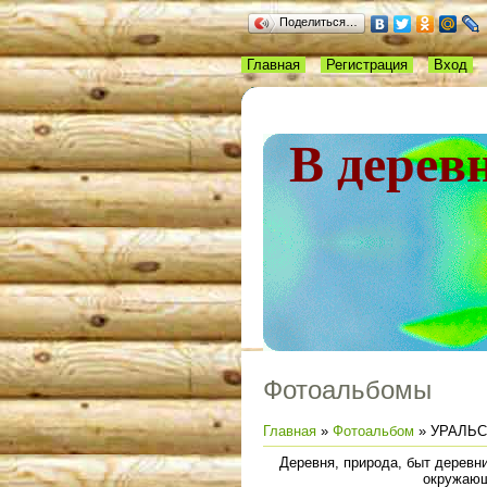
Поделиться…
Главная
Регистрация
Вход
В дерев
Фотоальбомы
Главная
»
Фотоальбом
» УРАЛЬ
Деревня, природа, быт деревни
окружающ