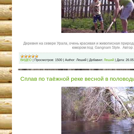
Деревня на севере Урала, очень красивая и живо
писная природа
юмором под
Gangnam Style.
Автор 
ВИДЕО
|
Просмотров:
1500
|
Author:
Леший
|
Добавил:
Леший
|
Дата:
26.05
Сплав по таёжной реке весной в половод