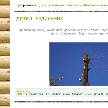
Сортировать по
:
Дате
·
Названию
·
Рейтингу
·
Комментариям
ДЯТЕЛ - БУДИЛЬНИК
Красивая природа, начало лета, деревня на севере Урала. Звуки
дятел - будильник... Будит каждое утро! 
ВИДЕО
|
Просмотров:
1472
|
Author:
Леший
|
Добавил:
Леший
|
Дата:
08.06