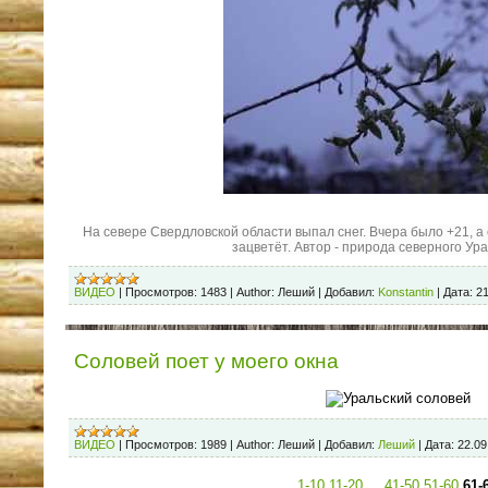
На севере Свердловской области выпал снег. Вчера было +21, а 
зацветёт. Автор - природа северного Ур
ВИДЕО
|
Просмотров:
1483
|
Author:
Леший
|
Добавил:
Konstantin
|
Дата:
21
Соловей поет у моего окна
ВИДЕО
|
Просмотров:
1989
|
Author:
Леший
|
Добавил:
Леший
|
Дата:
22.09
1-10
11-20
...
41-50
51-60
61-