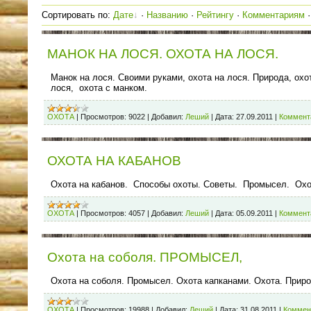
Сортировать по
:
Дате
·
Названию
·
Рейтингу
·
Комментариям
МАНОК НА ЛОСЯ. ОХОТА НА ЛОСЯ.
Манок на лося. Своими руками, охота на лося. Природа, охот
лося, охота с манком.
ОХОТА
|
Просмотров:
9022
|
Добавил:
Леший
|
Дата:
27.09.2011
|
Коммента
ОХОТА НА КАБАНОВ
Охота на кабанов. Способы охоты. Советы. Промысел. Охо
ОХОТА
|
Просмотров:
4057
|
Добавил:
Леший
|
Дата:
05.09.2011
|
Коммента
Охота на соболя. ПРОМЫСЕЛ,
Охота на соболя. Промысел. Охота капканами. Охота. Приро
ОХОТА
|
Просмотров:
19988
|
Добавил:
Леший
|
Дата:
31.08.2011
|
Коммен