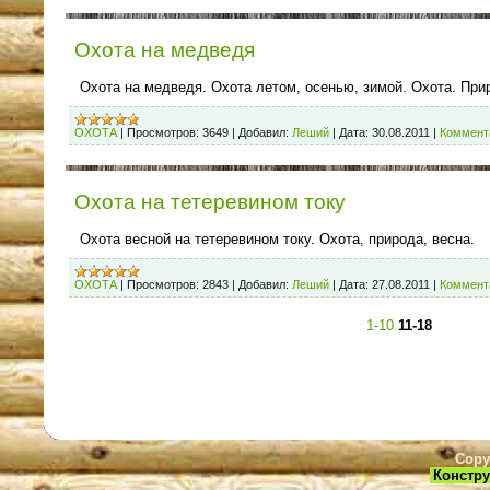
Охота на медведя
Охота на медведя. Охота летом, осенью, зимой. Охота. При
ОХОТА
|
Просмотров:
3649
|
Добавил:
Леший
|
Дата:
30.08.2011
|
Коммента
Охота на тетеревином току
Охота весной на тетеревином току. Охота, природа, весна.
ОХОТА
|
Просмотров:
2843
|
Добавил:
Леший
|
Дата:
27.08.2011
|
Коммента
1-10
11-18
Copy
Констру