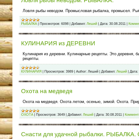
Ловля рыбы неводом. РЫБАЛКА.
Ловля рыбы неводом. Промысловая рыбалка, промысел. Рыб
РЫБАЛКА
|
Просмотров:
6098
|
Добавил:
Леший
|
Дата:
30.08.2011
|
Комме
КУЛИНАРИЯ из ДЕРЕВНИ
Кулинария из деревни. Кулинарные рецепты. Это деревня, б
рецепты.
КУЛИНАРИЯ
|
Просмотров:
3989
|
Author:
Леший
|
Добавил:
Леший
|
Дата:
Охота на медведя
Охота на медведя. Охота летом, осенью, зимой. Охота. При
ОХОТА
|
Просмотров:
3649
|
Добавил:
Леший
|
Дата:
30.08.2011
|
Коммента
Снасти для удачной рыбалки. РЫБАЛКА.