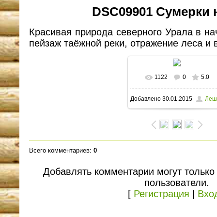
DSC09901 Сумерки н
Красивая природа северного Урала в н
пейзаж таёжной реки, отражение леса и 
1122
0
5.0
В реальном размере
Добавлено
30.01.2015
Леш
1600x1064
/ 172.2Kb
Всего комментариев
:
0
Добавлять комментарии могут только
пользователи.
[
Регистрация
|
Вхо