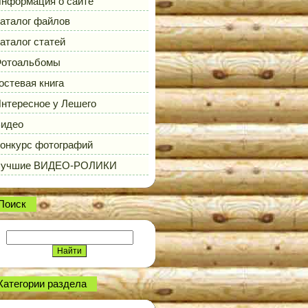
нформация о сайте
аталог файлов
аталог статей
отоальбомы
остевая книга
нтересное у Лешего
идео
онкурс фотографий
Лучшие ВИДЕО-РОЛИКИ
Поиск
Категории раздела