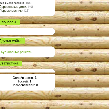
[166]
Виды моей деревни
Деревенские дети.
[49]
Первоклассники
[13]
Спонсоры
Друзья сайта
Кулинарные рецепты
Статистика
Онлайн всего:
1
Гостей:
1
Пользователей:
0