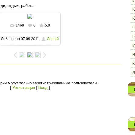
И
ди, отдых, работа.
К
К
1469
0
5.0
В реальном размере
Ф
Г
Добавлено
07.09.2011
Леший
1600x1185
/ 338.0Kb
И
В
К
рии могут только зарегистрированные пользователи.
[
Регистрация
|
Вход
]