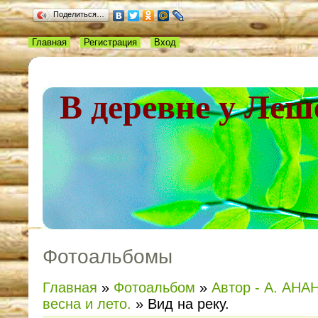
Поделиться…
Главная
Регистрация
Вход
В деревне у Леш
Фотоальбомы
Главная
»
Фотоальбом
»
Автор - А. АНАН
весна и лето.
» Вид на реку.