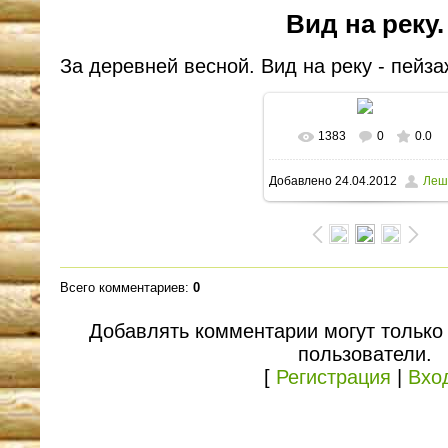
Вид на реку.
За деревней весной. Вид на реку - пейза
1383
0
0.0
В реальном размере
Добавлено
24.04.2012
Леш
1600x1172
/ 237.7Kb
Всего комментариев
:
0
Добавлять комментарии могут только
пользователи.
[
Регистрация
|
Вхо