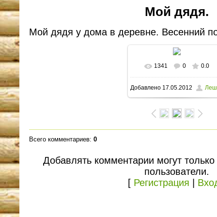
Мой дядя.
Мой дядя у дома в деревне. Весенний по
1341
0
0.0
В реальном размере
Добавлено
17.05.2012
Леш
1496x1112
/ 633.0Kb
Всего комментариев
:
0
Добавлять комментарии могут только
пользователи.
[
Регистрация
|
Вхо