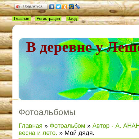
Поделиться…
Главная
Регистрация
Вход
В деревне у Леш
Фотоальбомы
Главная
»
Фотоальбом
»
Автор - А. АНАН
весна и лето.
» Мой дядя.