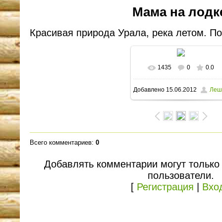
Мама на лодк
Красивая природа Урала, река летом. По
1435
0
0.0
В реальном размере
Добавлено
15.06.2012
Леш
1600x1200
/ 213.7Kb
Всего комментариев
:
0
Добавлять комментарии могут только
пользователи.
[
Регистрация
|
Вхо