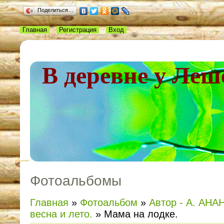
Поделиться…
Главная
Регистрация
Вход
В деревне у Леш
Фотоальбомы
Главная
»
Фотоальбом
»
Автор - А. АНАН
весна и лето.
» Мама на лодке.