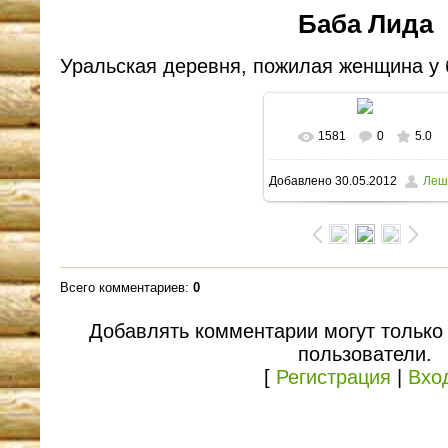
Баба Лида
Уральская деревня, пожилая женщина у 
1581
0
5.0
В реальном размере
Добавлено
30.05.2012
Леш
1600x1169
/ 194.8Kb
Всего комментариев
:
0
Добавлять комментарии могут только
пользователи.
[
Регистрация
|
Вхо