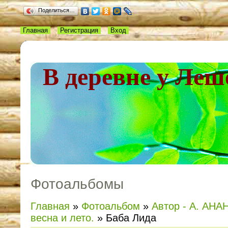
Поделиться…
Главная
Регистрация
Вход
В деревне у Леш
Фотоальбомы
Главная
»
Фотоальбом
»
Автор - А. АНАН
весна и лето.
» Баба Лида